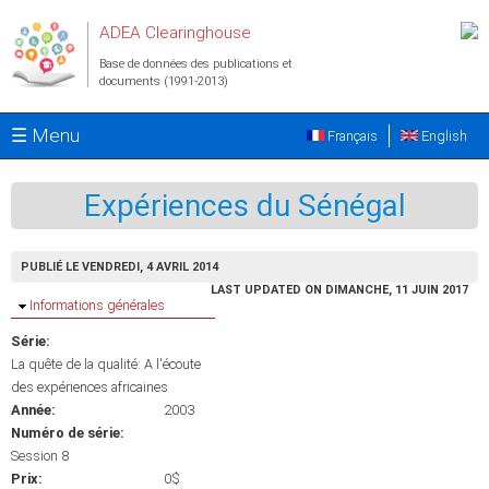
Aller au contenu principal
ADEA Clearinghouse
Base de données des publications et
documents (1991-2013)
☰ Menu
Français
English
Expériences du Sénégal
PUBLIÉ LE VENDREDI, 4 AVRIL 2014
LAST UPDATED ON DIMANCHE, 11 JUIN 2017
Masquer
Informations générales
Série:
La quête de la qualité: A l'écoute
des expériences africaines
Année:
2003
Numéro de série:
Session 8
Prix:
0$