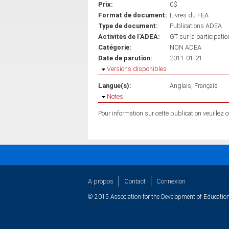
Prix:
0$
Format de document:
Livres du FEA
Type de document:
Publications ADEA
Activités de l'ADEA:
GT sur la participati
Catégorie:
NON ADEA
Date de parution:
2011-01-21
Masquer
Versions disponibles
Langue(s):
Anglais
Français
Masquer
Notes
Pour information sur cette publication veuillez
A propos
Contact
Connexion
© 2015 Association for the Development of Education