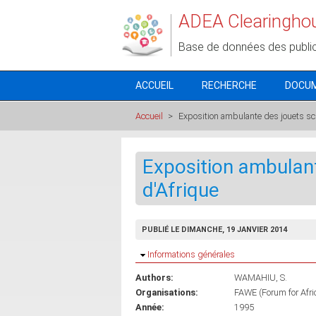
Aller au contenu principal
ADEA Clearingho
Base de données des publi
ACCUEIL
RECHERCHE
DOCU
Accueil
>
Exposition ambulante des jouets sci
Exposition ambulant
d'Afrique
PUBLIÉ LE DIMANCHE, 19 JANVIER 2014
Masquer
Informations générales
Authors:
WAMAHIU, S.
Organisations:
FAWE (Forum for Afr
Année:
1995