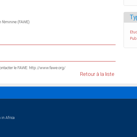
Ty
on féminine (FAWE)
Etud
Pub
 contacter le FAWE: http://www.fawe.org/
Retour à la liste
 in Africa