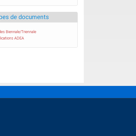
pes de documents
es Biennale/Triennale
lications ADEA