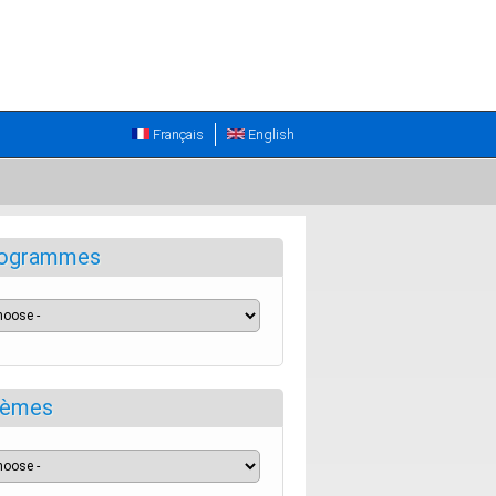
Français
English
ogrammes
èmes