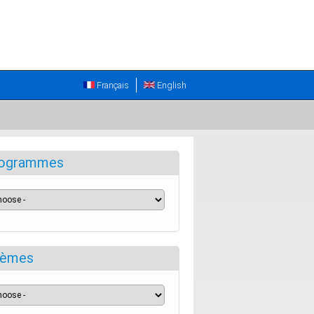
Français
English
ogrammes
èmes