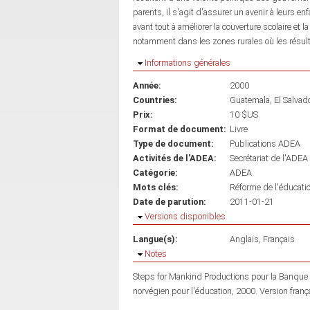
parents, il s'agit d'assurer un avenir à leurs enf
avant tout à améliorer la couverture scolaire et
notamment dans les zones rurales où les résulta
Masquer
Informations générales
Année:
2000
Countries:
Guatemala
El Salvad
Prix:
10 $US
Format de document:
Livre
Type de document:
Publications ADEA
Activités de l'ADEA:
Secrétariat de l'ADEA
Catégorie:
ADEA
Mots clés:
Réforme de l'éducati
Date de parution:
2011-01-21
Masquer
Versions disponibles
Langue(s):
Anglais
Français
Masquer
Notes
Steps for Mankind Productions pour la Banque m
norvégien pour l'éducation, 2000. Version frança