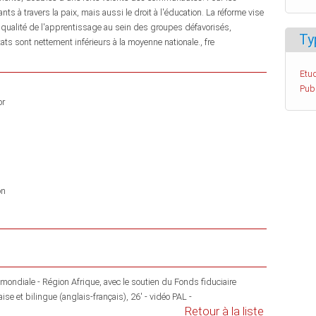
ants à travers la paix, mais aussi le droit à l'éducation. La réforme vise
 la qualité de l'apprentissage au sein des groupes défavorisés,
Ty
ts sont nettement inférieurs à la moyenne nationale., fre
Etud
Pub
or
on
ondiale - Région Afrique, avec le soutien du Fonds fiduciaire
ise et bilingue (anglais-français), 26' - vidéo PAL -
Retour à la liste