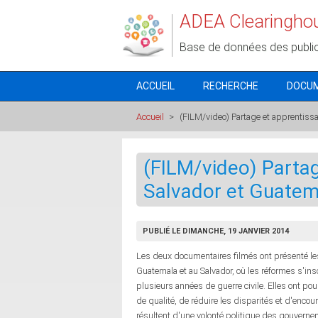
Aller au contenu principal
ADEA Clearingho
Base de données des publi
ACCUEIL
RECHERCHE
DOCU
Accueil
>
(FILM/video) Partage et apprentissa
(FILM/video) Partag
Salvador et Guatem
PUBLIÉ LE DIMANCHE, 19 JANVIER 2014
Les deux documentaires filmés ont présenté les
Guatemala et au Salvador, où les réformes s'insc
plusieurs années de guerre civile. Elles ont pou
de qualité, de réduire les disparités et d'enc
résultent d'une volonté politique des gouvern