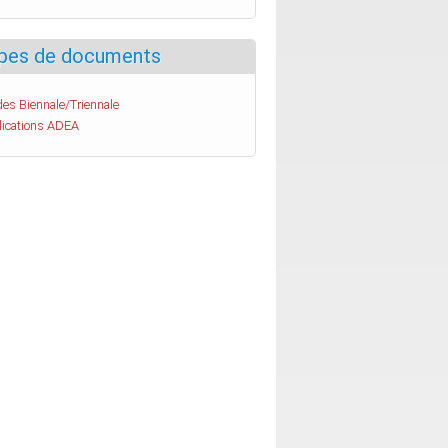
pes de documents
es Biennale/Triennale
lications ADEA