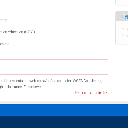
Ty
ssage
Etud
ues en éducation (GTSE)
Pub
cation
intoweb.co.za/en/ ou contacter: WGES Coordinator,
ighands Harare, Zimbabwe,
Retour à la liste