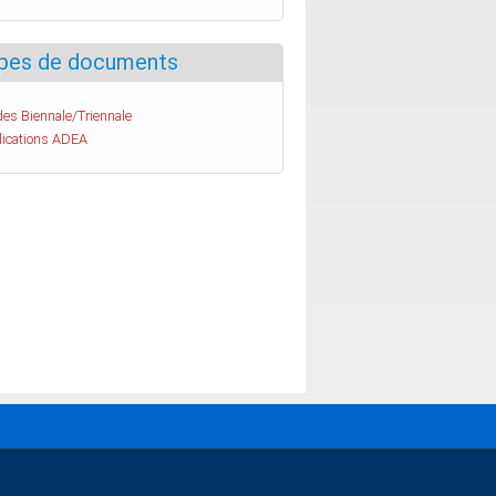
pes de documents
es Biennale/Triennale
lications ADEA