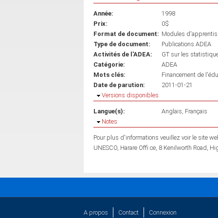
Année:
1998
Prix:
0$
Format de document:
Modules d'apprenti
Type de document:
Publications ADEA
Activités de l'ADEA:
GT sur les statistiq
Catégorie:
ADEA
Mots clés:
Financement de l'édu
Date de parution:
2011-01-21
Masquer
Versions disponibles
Langue(s):
Anglais
Français
Masquer
Notes
Pour plus d'informations veuillez voir le site web : http://nesis.
UNESCO, Harare Offi ce, 8 Kenilworth Road, H
A propos
Contact
Connexion