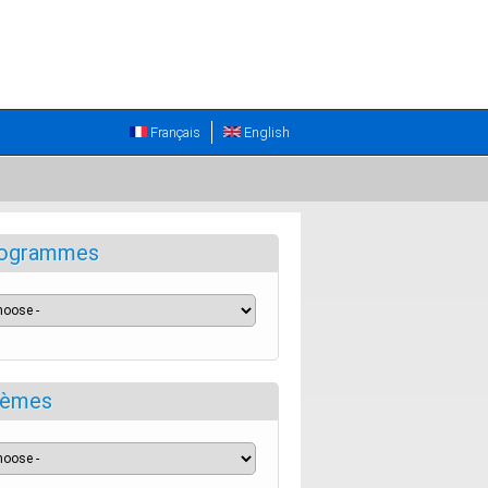
Français
English
ogrammes
èmes