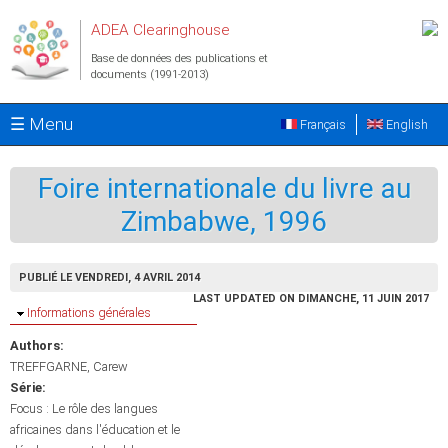
Aller au contenu principal
ADEA Clearinghouse
Base de données des publications et
documents (1991-2013)
☰ Menu
Français
English
Foire internationale du livre au
Zimbabwe, 1996
PUBLIÉ LE VENDREDI, 4 AVRIL 2014
LAST UPDATED ON DIMANCHE, 11 JUIN 2017
Masquer
Informations générales
Authors:
TREFFGARNE, Carew
Série:
Focus : Le rôle des langues
africaines dans l'éducation et le