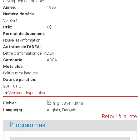
développement durable
Année:
1996
Numéro de série:
Vol 8-n4
Prix:
0$
Format de document:
Nouvelles/information
Activités de l'ADEA:
Lettre d'information de l'ADEA
Catégorie:
ADEA
Mots clés:
Politique de langues
Date de parution:
2011-01-21
Masquer
Versions disponibles
Fichier:
fr_p_v8n4_1.html
Langue(s):
Anglais
Français
Retour à la liste
Programmes