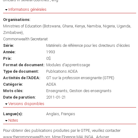
Masquer
Informations générales
Organisations:
Ministries of Education (Botswana, Ghana, Kenya, Namibia, Nigeria, Uganda,
Zimbabwe)
Commonwealth Secretariat
Série:
Matériels de référence pour les directeurs d'écoles
Année:
1993
Prix:
0$
Format de document:
Modules d'apprentissage
Type de document:
Publications ADEA
Activités de l'ADEA:
GT sur la profession enseignante (GTPE)
Catégorie:
ADEA
Mots clés:
Enseignants
Gestion des enseignants
Date de parution:
2011-01-21
Masquer
Versions disponibles
Langue(s):
Anglais
Français
Masquer
Notes
Pour obtenir des publications produites par le GTPE, veuillez contacter
www.thecommonwealth.org :Mme Florence MALINGA , Adviser