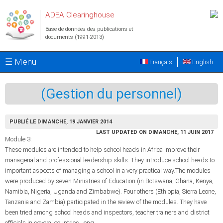
Aller au contenu principal
ADEA Clearinghouse
Base de données des publications et
documents (1991-2013)
☰ Menu
Français
English
(Gestion du personnel)
PUBLIÉ LE DIMANCHE, 19 JANVIER 2014
LAST UPDATED ON DIMANCHE, 11 JUIN 2017
Module 3:
These modules are intended to help school heads in Africa improve their
managerial and professional leadership skills. They introduce school heads to
important aspects of managing a school in a very practical way.The modules
were produced by seven Ministries of Education (in Botswana, Ghana, Kenya,
Namibia, Nigeria, Uganda and Zimbabwe). Four others (Ethiopia, Sierra Leone,
Tanzania and Zambia) participated in the review of the modules. They have
been tried among school heads and inspectors, teacher trainers and district
officials in several countries., eng