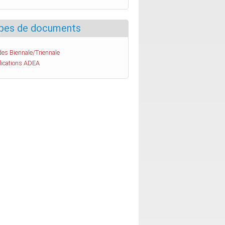
pes de documents
es Biennale/Triennale
lications ADEA