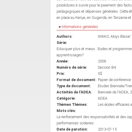
procédures à suivre pour le paiement des factur
pédagogiques et dépenses générales. Cette étu
en place au Kenya, en Ouganda, en Tanzanie 
Masquer
Informations générales
Authors:
AYAKO, Aloys Blasie'
Série:
Educquer plus et mieux : Ecoles et programmes
apprentissages?
Année:
2006
Numéro de série:
Session B4
Prix:
0$
Format de document:
Papier de conference
Type de document:
Etudes Biennale/Trie
Activités de l'ADEA:
Biennale de l'ADEA, 
Catégorie:
ADEA
Thèmes Thèmes:
Les écoles efficaces e
Mots clés:
Le renforcement des responsabilités et des ca
performances scolaires
Date de parution:
2013-07-15