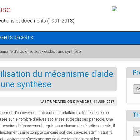
use
cations et documents (1991-2013)
MENTS RÉCENTS
canisme d'aide directe aux écoles : une synthèse
tilisation du mécanisme d'aide
Pr
: une synthèse
LAST UPDATED ON DIMANCHE, 11 JUIN 2017
permet d'octroyer des subventions forfaitaires à toutes les écoles
Th
ée sur le nombre d'élèves scolarisés et de classes par école. Une
les besoins de financement requis pour chacun des établissements, il
rectement sur le compte bancaire soit des services administratifs
trict. Le virement s'accompagne de directives concernant les