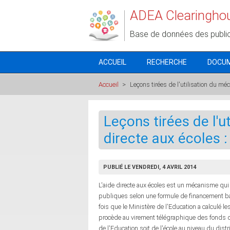
Aller au contenu principal
ADEA Clearingho
Base de données des publi
ACCUEIL
RECHERCHE
DOCU
Accueil
>
Leçons tirées de l'utilisation du mé
Leçons tirées de l'u
directe aux écoles 
PUBLIÉ LE VENDREDI, 4 AVRIL 2014
L'aide directe aux écoles est un mécanisme qui 
publiques selon une formule de financement bas
fois que le Ministère de l'Education a calculé 
procède au virement télégraphique des fonds di
de l'Education soit de l'école au niveau du dis