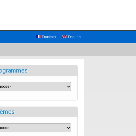
Français
English
ogrammes
èmes