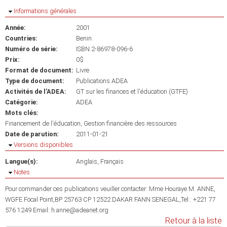
Masquer
Informations générales
Année:
2001
Countries:
Benin
Numéro de série:
ISBN:2-86978-096-6
Prix:
0$
Format de document:
Livre
Type de document:
Publications ADEA
Activités de l'ADEA:
GT sur les finances et l'éducation (GTFE)
Catégorie:
ADEA
Mots clés:
Financement de l'éducation
Gestion financière des ressources
Date de parution:
2011-01-21
Masquer
Versions disponibles
Langue(s):
Anglais
Français
Masquer
Notes
Pour commander ces publications veuiller contacter: Mme Houraye M. ANNE,
WGFE Focal Point,BP 25763 CP 12522 DAKAR FANN SENEGAL,Tel : +221 77
576 1249 Email: h.anne@adeanet.org
Retour à la liste