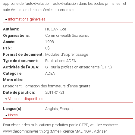
approche de l'auto-évaluation ; auto-évaluation dans les écoles primaires ; et
auto-évaluation dans les écoles secondaires.
Masquer
Informations générales
Authors:
HOGAN, Joe
Organisations:
Commonwealth Secretariat
Année:
1998
Prix:
0$
Format de document:
Modules d'apprentissage
Type de document:
Publications ADEA
Activités de l'ADEA:
GT sur la profession enseignante (GTPE)
Catégorie:
ADEA
Mots clés:
Enseignant
Formation des formateurs d'enseignants
Date de parution:
2011-01-21
Masquer
Versions disponibles
Langue(s):
Anglais
Français
Masquer
Notes
Pour obtenir des publications produites par le GTPE, veuillez contacter
www.thecommonwealth.org :Mme Florence MALINGA , Adviser