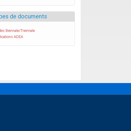
pes de documents
es Biennale/Triennale
lications ADEA