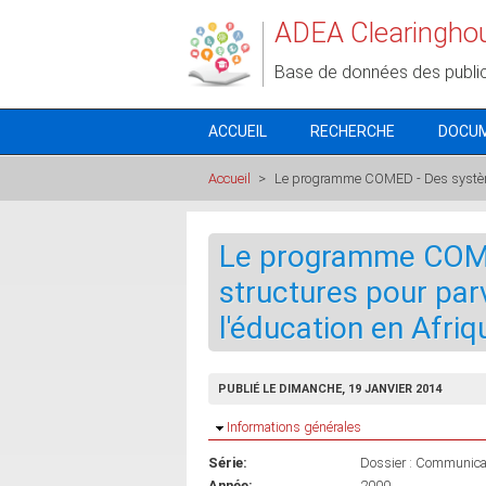
Aller au contenu principal
ADEA Clearingho
Base de données des publi
ACCUEIL
RECHERCHE
DOCU
Accueil
>
Le programme COMED - Des systèmes 
Le programme COME
structures pour par
l'éducation en Afriqu
PUBLIÉ LE DIMANCHE, 19 JANVIER 2014
Masquer
Informations générales
Série:
Dossier : Communicat
Année:
2000