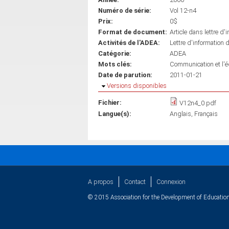
Numéro de série:
Vol 12-n4
Prix:
0$
Format de document:
Article dans lettre d'
Activités de l'ADEA:
Lettre d'information 
Catégorie:
ADEA
Mots clés:
Communication et l'é
Date de parution:
2011-01-21
Masquer
Versions disponibles
Fichier:
V12n4_0.pdf
Langue(s):
Anglais
Français
A propos
Contact
Connexion
© 2015 Association for the Development of Education