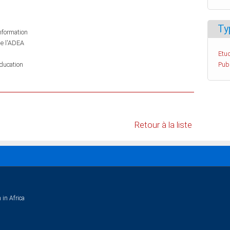
Ty
information
de l'ADEA
Etud
ducation
Pub
Retour à la liste
 in Africa