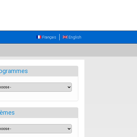
Français
English
ogrammes
èmes