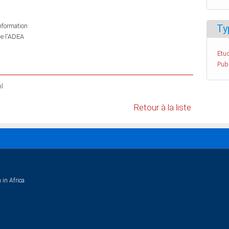
information
Ty
de l'ADEA
Etud
Pub
l
Retour à la liste
 in Africa