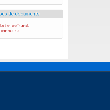
pes de documents
es Biennale/Triennale
lications ADEA