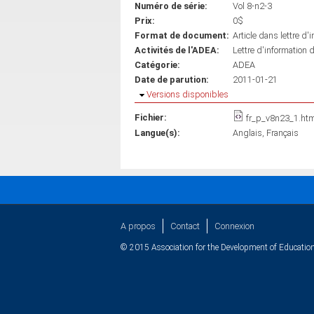
Numéro de série:
Vol 8-n2-3
Prix:
0$
Format de document:
Article dans lettre d'
Activités de l'ADEA:
Lettre d'information 
Catégorie:
ADEA
Date de parution:
2011-01-21
Masquer
Versions disponibles
Fichier:
fr_p_v8n23_1.htm
Langue(s):
Anglais
Français
A propos
Contact
Connexion
© 2015 Association for the Development of Education