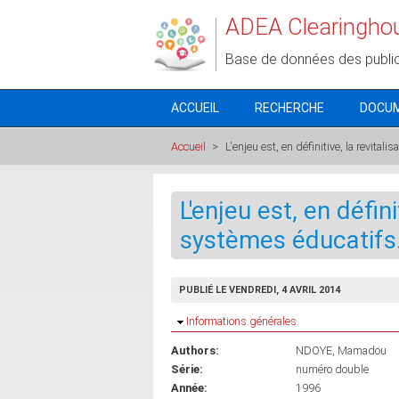
Aller au contenu principal
ADEA Clearingho
Base de données des publi
ACCUEIL
RECHERCHE
DOCU
Accueil
>
L'enjeu est, en définitive, la revita
L'enjeu est, en défini
systèmes éducatifs
PUBLIÉ LE VENDREDI, 4 AVRIL 2014
Masquer
Informations générales
Authors:
NDOYE, Mamadou
Série:
numéro double
Année:
1996