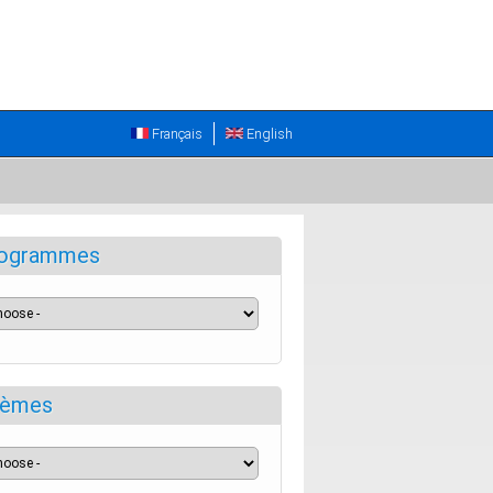
Français
English
ogrammes
èmes