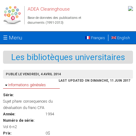
Aller au contenu principal
ADEA Clearinghouse
Base de données des publications et
documents (1991-2013)
☰ Menu
Français
English
Les bibliotèques universitaires
PUBLIÉ LE VENDREDI, 4 AVRIL 2014
LAST UPDATED ON DIMANCHE, 11 JUIN 2017
Masquer
Informations générales
Série:
Sujet phare: consequences du
dévaluation du franc CFA
Année:
1994
Numéro de série:
Vol 6-n2
Prix:
0$