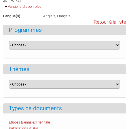
2011-01-21
Masquer
Versions disponibles
Langue(s):
Anglais
Français
Retour à la liste
Programmes
Thèmes
Types de documents
Etudes Biennale/Triennale
Publications ADEA