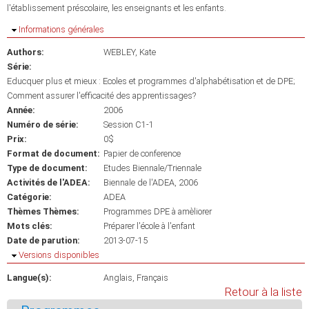
l'établissement préscolaire, les enseignants et les enfants.
Masquer
Informations générales
Authors:
WEBLEY, Kate
Série:
Educquer plus et mieux : Ecoles et programmes d'alphabétisation et de DPE;
Comment assurer l'efficacité des apprentissages?
Année:
2006
Numéro de série:
Session C1-1
Prix:
0$
Format de document:
Papier de conference
Type de document:
Etudes Biennale/Triennale
Activités de l'ADEA:
Biennale de l'ADEA, 2006
Catégorie:
ADEA
Thèmes Thèmes:
Programmes DPE à amèliorer
Mots clés:
Préparer l'école à l'enfant
Date de parution:
2013-07-15
Masquer
Versions disponibles
Langue(s):
Anglais
Français
Retour à la liste