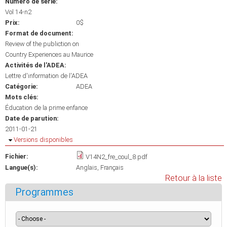
Numéro de série:
Vol 14-n2
Prix:
0$
Format de document:
Review of the publiction on
Country Experiences au Maurice
Activités de l'ADEA:
Lettre d'information de l'ADEA
Catégorie:
ADEA
Mots clés:
Éducation de la prime enfance
Date de parution:
2011-01-21
Masquer
Versions disponibles
Fichier:
V14N2_fre_coul_8.pdf
Langue(s):
Anglais
Français
Retour à la liste
Programmes