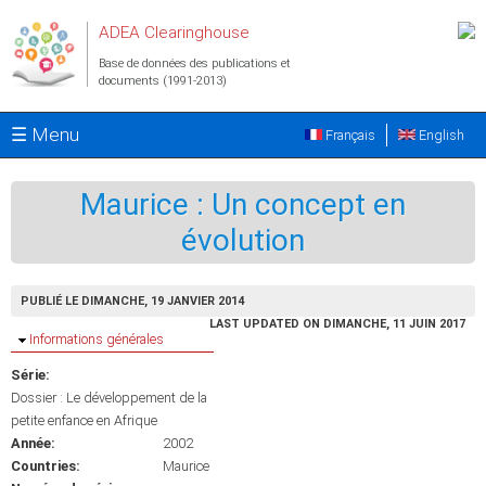
Aller au contenu principal
ADEA Clearinghouse
Base de données des publications et
documents (1991-2013)
☰ Menu
Français
English
Maurice : Un concept en
évolution
PUBLIÉ LE DIMANCHE, 19 JANVIER 2014
LAST UPDATED ON DIMANCHE, 11 JUIN 2017
Masquer
Informations générales
Série:
Dossier : Le développement de la
petite enfance en Afrique
Année:
2002
Countries:
Maurice