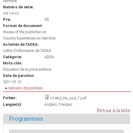
Namibie
Numéro de série:
Vol 14-n2
Prix:
0$
Format de document:
Review of the publiction on
Country Experiences en Namibie
Activités de l'ADEA:
Lettre d'information de l'ADEA
Catégorie:
ADEA
Mots clés:
Éducation de la prime enfance
Date de parution:
2011-01-21
Masquer
Versions disponibles
Fichier:
V14N2_fre_coul_7.pdf
Langue(s):
Anglais
Français
Retour à la liste
Programmes