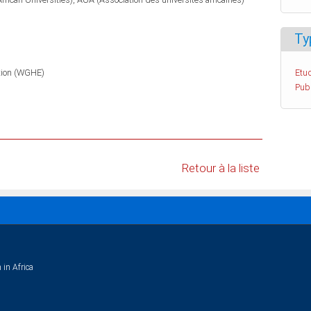
Ty
tion (WGHE)
Etud
Pub
Retour à la liste
 in Africa