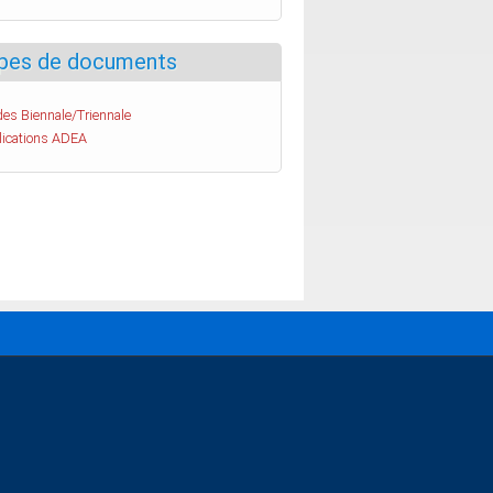
pes de documents
es Biennale/Triennale
lications ADEA