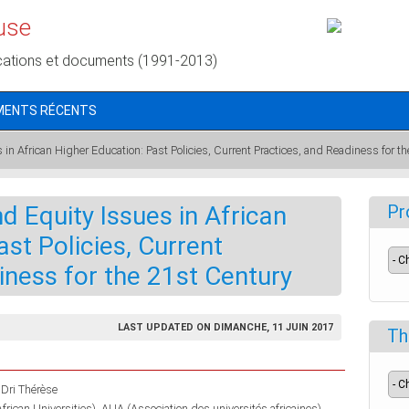
use
cations et documents (1991-2013)
MENTS RÉCENTS
n African Higher Education: Past Policies, Current Practices, and Readiness for t
 Equity Issues in African
Pr
st Policies, Current
iness for the 21st Century
LAST UPDATED ON DIMANCHE, 11 JUIN 2017
Th
ri Thérèse
frican Universities)
AUA (Association des universités africaines)