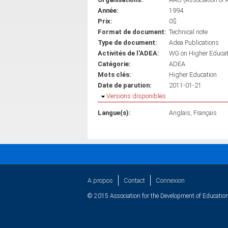
Année:
1994
Prix:
0$
Format de document:
Technical note
Type de document:
Adea Publications
Activités de l'ADEA:
WG on Higher Educa
Catégorie:
ADEA
Mots clés:
Higher Education
Date de parution:
2011-01-21
Masquer
Versions disponibles
Langue(s):
Anglais
Français
A propos
Contact
Connexion
© 2015 Association for the Development of Education