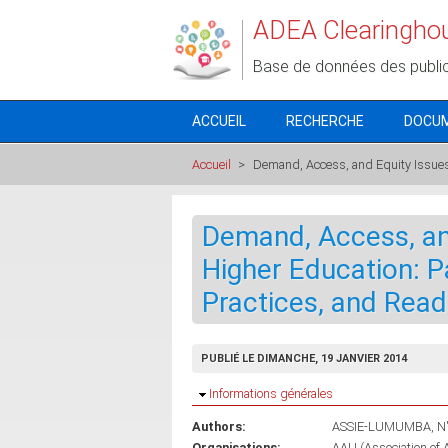
Aller au contenu principal
ADEA Clearingho
Base de données des publi
ACCUEIL
RECHERCHE
DOCU
Accueil
>
Demand, Access, and Equity Issues i
Demand, Access, and
Higher Education: Pa
Practices, and Read
PUBLIÉ LE DIMANCHE, 19 JANVIER 2014
Masquer
Informations générales
Authors:
ASSIE-LUMUMBA, N'D
Organisations:
AAU (Association of A