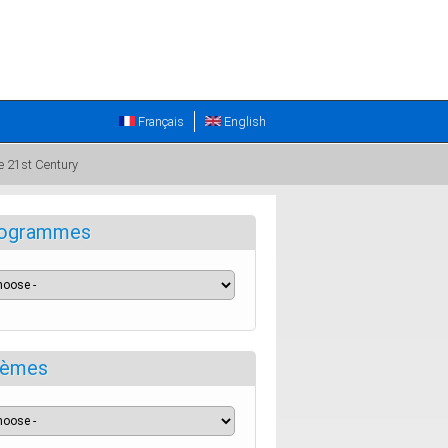
Français
English
he 21st Century
ogrammes
èmes