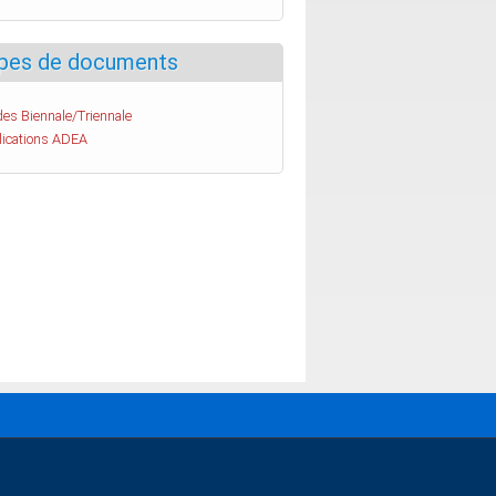
pes de documents
es Biennale/Triennale
lications ADEA