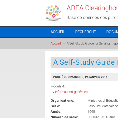
Aller au contenu principal
ADEA Clearingho
Base de données des publi
ACCUEIL
RECHERCHE
DOCU
Accueil
>
A Self-Study Guide for Serving Insp
A Self-Study Guide 
PUBLIÉ LE DIMANCHE, 19 JANVIER 2014
Module 4:
Masquer
Informations générales
Organisations:
Ministries of Educat
Série:
Resource Materials fo
Année:
1998
Numéro de série:
085092-573-8, eng