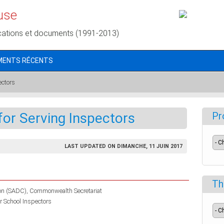
use
cations et documents (1991-2013)
MENTS RÉCENTS
ectors
for Serving Inspectors
Pr
LAST UPDATED ON DIMANCHE, 11 JUIN 2017
Th
ion (SADC)
Commonwealth Secretariat
r School Inspectors