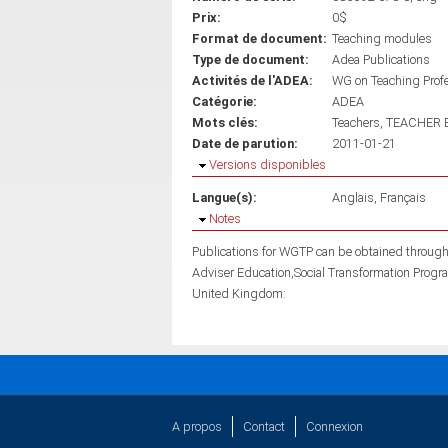
Prix:
0$
Format de document:
Teaching modules
Type de document:
Adea Publications
Activités de l'ADEA:
WG on Teaching Prof
Catégorie:
ADEA
Mots clés:
Teachers
TEACHER 
Date de parution:
2011-01-21
Masquer
Versions disponibles
Langue(s):
Anglais
Français
Masquer
Notes
Publications for WGTP can be obtained throu
Adviser Education,Social Transformation Prog
United Kingdom:
A propos
Contact
Connexion