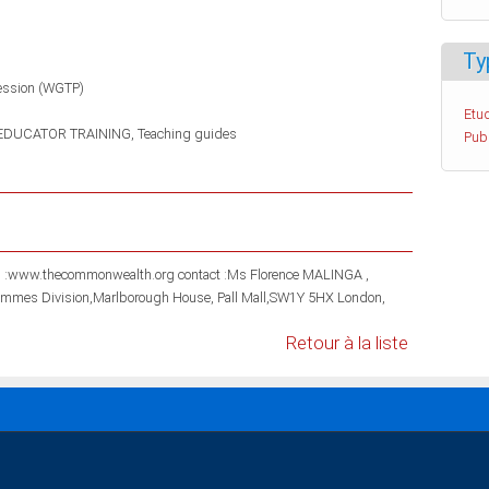
Ty
ession (WGTP)
Etud
EDUCATOR TRAINING
Teaching guides
Pub
gh :www.thecommonwealth.org contact :Ms Florence MALINGA ,
rammes Division,Marlborough House, Pall Mall,SW1Y 5HX London,
Retour à la liste