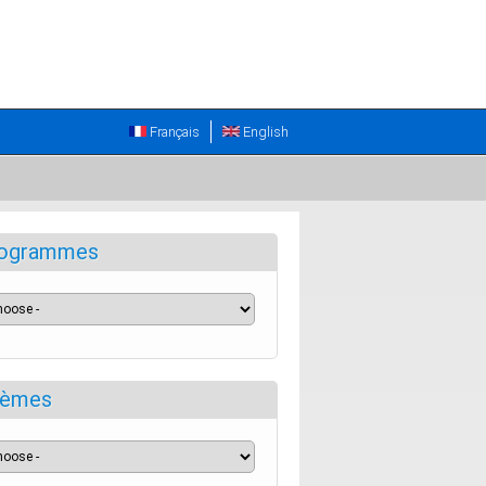
Français
English
ogrammes
èmes