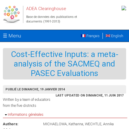
Aller au contenu principal
ADEA Clearinghouse
Base de données des publications et
documents (1991-2013)
☰ Menu
Français
English
Cost-Effective Inputs: a meta-
analysis of the SACMEQ and
PASEC Evaluations
PUBLIÉ LE DIMANCHE, 19 JANVIER 2014
LAST UPDATED ON DIMANCHE, 11 JUIN 2017
Written by a team of educators
from the five districts
Masquer
Informations générales
Authors:
MICHAELOWA, Katharina
WECHTLE, Annika