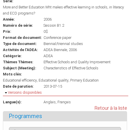
Série:
More and Better Education:Wht makes effective learning in schools, in literacy
and ECD programs?
Année:
2006
Numéro de série:
Session B1.2
Prix:
0$
Format de document:
Conference paper
Type de document:
Biennial/triennial studies
Activités de l'ADEA:
ADEA Biennale, 2006
Catégorie:
ADEA
Thèmes Thèmes:
Effective Schools and Quality Improvement
Subject (Meeting):
Characteristics of Effective Schools
Mots clés:
Educational efficiency
Educational quality
Primary Education
Date de parution:
2013-07-15
Masquer
Versions disponibles
Langue(s):
Anglais
Français
Retour à la liste
Programmes