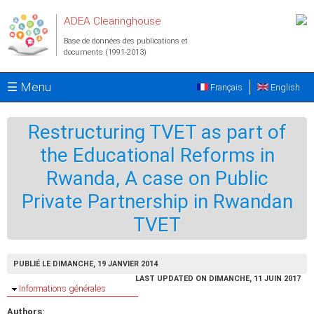
Aller au contenu principal
ADEA Clearinghouse
Base de données des publications et
documents (1991-2013)
☰ Menu
Français
English
Restructuring TVET as part of
the Educational Reforms in
Rwanda, A case on Public
Private Partnership in Rwandan
TVET
PUBLIÉ LE DIMANCHE, 19 JANVIER 2014
LAST UPDATED ON DIMANCHE, 11 JUIN 2017
Masquer
Informations générales
Authors: