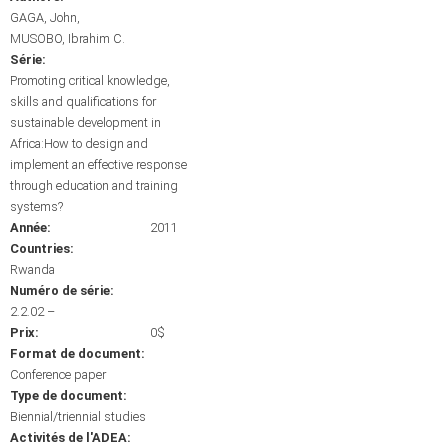
GAGA, John
MUSOBO, Ibrahim C.
Série:
Promoting critical knowledge,
skills and qualifications for
sustainable development in
Africa:How to design and
implement an effective response
through education and training
systems?
Année:
2011
Countries:
Rwanda
Numéro de série:
2.2.02 –
Prix:
0$
Format de document:
Conference paper
Type de document:
Biennial/triennial studies
Activités de l'ADEA: