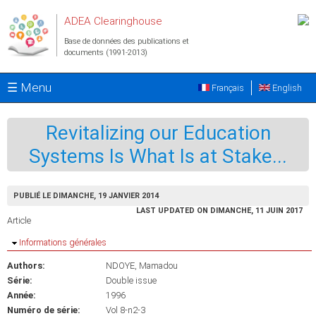
Aller au contenu principal
ADEA Clearinghouse
Base de données des publications et
documents (1991-2013)
☰ Menu
Français
English
Revitalizing our Education
Systems Is What Is at Stake...
PUBLIÉ LE DIMANCHE, 19 JANVIER 2014
LAST UPDATED ON DIMANCHE, 11 JUIN 2017
Article
Masquer
Informations générales
Authors:
NDOYE, Mamadou
Série:
Double issue
Année:
1996
Numéro de série:
Vol 8-n2-3