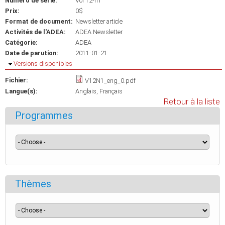
Numéro de série:
Vol 12-n1
Prix:
0$
Format de document:
Newsletter article
Activités de l'ADEA:
ADEA Newsletter
Catégorie:
ADEA
Date de parution:
2011-01-21
Masquer
Versions disponibles
Fichier:
V12N1_eng_0.pdf
Langue(s):
Anglais
Français
Retour à la liste
Programmes
Thèmes