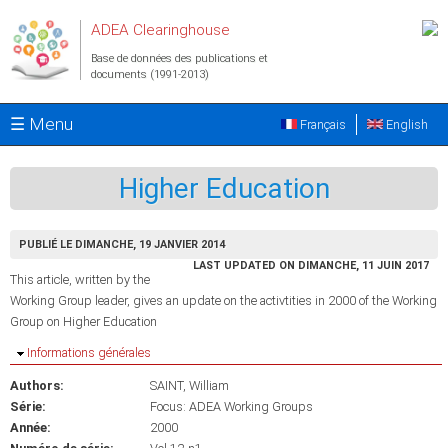
Aller au contenu principal
ADEA Clearinghouse
Base de données des publications et
documents (1991-2013)
☰ Menu
Français
English
Higher Education
PUBLIÉ LE DIMANCHE, 19 JANVIER 2014
LAST UPDATED ON DIMANCHE, 11 JUIN 2017
This article, written by the
Working Group leader, gives an update on the activtities in 2000 of the Working
Group on Higher Education
Masquer
Informations générales
Authors:
SAINT, William
Série:
Focus: ADEA Working Groups
Année:
2000