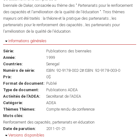
biennale de Dakar, consacrée au thème des " Partenariats pour le renforcement
des capacités et l'amélioration de la qualité de l'éducation ". Trois thèmes
majeurs ont été traités : la théorie et la pratique des partenariats ; les
partenariats pour le renforcement des capacités ; les partenariats pour
l'amélioration de la qualité de l'éducation.
Masquer
Informations générales
Série:
Publications des biennales
Année:
1999
Countries:
Senegal
Numéro de série:
ISBN: 92-9178-002-2# ISBN: 92-9178-003-0
Prix:
0$
Format de document:
Publié
Type de document:
Publications ADEA
Activités de l'ADEA:
Secrétariat de l'ADEA
Catégorie:
ADEA
Thèmes Thèmes:
Compte rendu de conference
Mots clés:
Renforcement des capacités
partenariats en éducation
Date de parution:
2011-01-21
Masquer
Versions disponibles