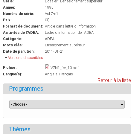
Série:
Dossier : L'enseignement supérieur
Année:
1995
Numéro de série:
Vol 7-n1
Prix:
0$
Format de document:
Article dans lettre d'information
Activités de l'ADEA:
Lettre d'information de l'ADEA
Catégorie:
ADEA
Mots clés:
Enseignement supérieur
Date de parution:
2011-01-21
Masquer
Versions disponibles
Fichier:
V7N1_fre_10.pdf
Langue(s):
Anglais
Français
Retour à la liste
Programmes
Thèmes