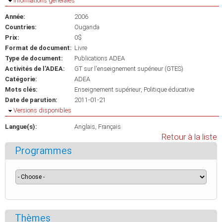
Masquer
Informations générales
Année:
2006
Countries:
Ouganda
Prix:
0$
Format de document:
Livre
Type de document:
Publications ADEA
Activités de l'ADEA:
GT sur l'enseignement supérieur (GTES)
Catégorie:
ADEA
Mots clés:
Enseignement supérieur
Politique éducative
Date de parution:
2011-01-21
Masquer
Versions disponibles
Langue(s):
Anglais
Français
Retour à la liste
Programmes
Thèmes