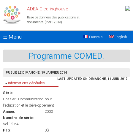
Aller au contenu principal
ADEA Clearinghouse
Base de données des publications et
documents (1991-2013)
☰ Menu
Français
English
Programme COMED.
PUBLIÉ LE DIMANCHE, 19 JANVIER 2014
LAST UPDATED ON DIMANCHE, 11 JUIN 2017
Masquer
Informations générales
Série:
Dossier : Communication pour
l'éducation et le développement
Année:
2000
Numéro de série:
Vol 12-n4
Prix:
0$