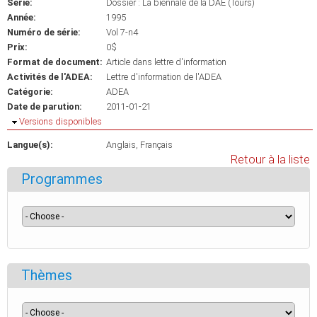
Série:
Dossier : La biennale de la DAE (Tours)
Année:
1995
Numéro de série:
Vol 7-n4
Prix:
0$
Format de document:
Article dans lettre d'information
Activités de l'ADEA:
Lettre d'information de l'ADEA
Catégorie:
ADEA
Date de parution:
2011-01-21
Masquer
Versions disponibles
Langue(s):
Anglais
Français
Retour à la liste
Programmes
Thèmes