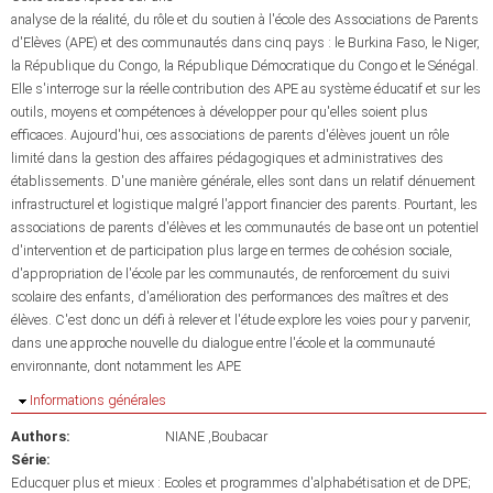
analyse de la réalité, du rôle et du soutien à l'école des Associations de Parents
d'Elèves (APE) et des communautés dans cinq pays : le Burkina Faso, le Niger,
la République du Congo, la République Démocratique du Congo et le Sénégal.
Elle s'interroge sur la réelle contribution des APE au système éducatif et sur les
outils, moyens et compétences à développer pour qu'elles soient plus
efficaces. Aujourd'hui, ces associations de parents d'élèves jouent un rôle
limité dans la gestion des affaires pédagogiques et administratives des
établissements. D'une manière générale, elles sont dans un relatif dénuement
infrastructurel et logistique malgré l'apport financier des parents. Pourtant, les
associations de parents d'élèves et les communautés de base ont un potentiel
d'intervention et de participation plus large en termes de cohésion sociale,
d'appropriation de l'école par les communautés, de renforcement du suivi
scolaire des enfants, d'amélioration des performances des maîtres et des
élèves. C'est donc un défi à relever et l'étude explore les voies pour y parvenir,
dans une approche nouvelle du dialogue entre l'école et la communauté
environnante, dont notamment les APE
Masquer
Informations générales
Authors:
NIANE ,Boubacar
Série:
Educquer plus et mieux : Ecoles et programmes d'alphabétisation et de DPE;