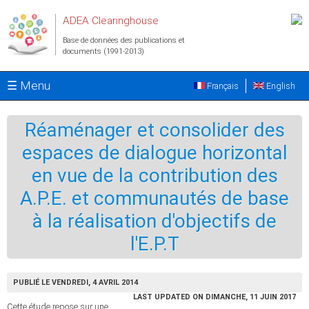
Aller au contenu principal
ADEA Clearinghouse
Base de données des publications et
documents (1991-2013)
☰ Menu
Français
English
Réaménager et consolider des
espaces de dialogue horizontal
en vue de la contribution des
A.P.E. et communautés de base
à la réalisation d'objectifs de
l'E.P.T
PUBLIÉ LE VENDREDI, 4 AVRIL 2014
LAST UPDATED ON DIMANCHE, 11 JUIN 2017
Cette étude repose sur une