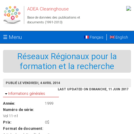
Aller au contenu principal
ADEA Clearinghouse
Base de données des publications et
documents (1991-2013)
☰ Menu
Français
English
Réseaux Régionaux pour la
formation et la recherche
PUBLIÉ LE VENDREDI, 4 AVRIL 2014
LAST UPDATED ON DIMANCHE, 11 JUIN 2017
Masquer
Informations générales
Année:
1999
Numéro de série:
Vol 11-n1
Prix:
0$
Format de document: