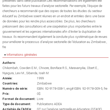
présentés dans cette publication.Des recommandations ont également été
faites pour les futurs travaux d'analyse sectorielle. Par exemple, l'équipe de
chercheurs a recommandé que des copies de toutes les études du secteur
éducatif au Zimbabwe soient réunies en un endroit et entrées dans une base
de données pour les rendre plus accessibles. De plus, les chercheurs
préconisent des consultations et une coopération plus importantes entre le
gouvernement et les agences internationales afin d'éviter la duplication de
travaux. Ils recommandent également la conduite plus systématique de revues
pour améliorer le processus d'analyse sectorielle de l'éducation au Zimbabwe.,
fre
Masquer
Informations générales
Authors:
Chikombah, Cowden E.M.
Chivore, Boniface R.S.
Maravanyika, Obert E.
Nyagura, Levi M.
Sibanda, Isiah M.
Année:
1999
Countries:
Zimbabwe
Numéro de série:
ISBN: 92-9178-008-1, eng# ISBN: 92-9178-009-5, fre
Prix:
0$
Format de document:
Livre
Type de document:
Publications ADEA
Activités de l'ADEA:
GT sur l'analyse sectorielle en éducation (GTASE)