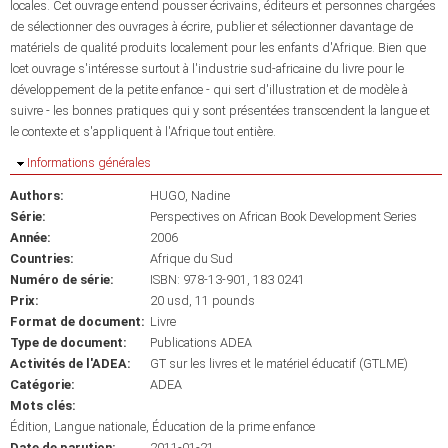
locales. Cet ouvrage entend pousser écrivains, éditeurs et personnes chargées
de sélectionner des ouvrages à écrire, publier et sélectionner davantage de
matériels de qualité produits localement pour les enfants d'Afrique. Bien que
lcet ouvrage s'intéresse surtout à l'industrie sud-africaine du livre pour le
développement de la petite enfance - qui sert d'illustration et de modèle à
suivre - les bonnes pratiques qui y sont présentées transcendent la langue et
le contexte et s'appliquent à l'Afrique tout entière.
Masquer
Informations générales
Authors:
HUGO, Nadine
Série:
Perspectives on African Book Development Series
Année:
2006
Countries:
Afrique du Sud
Numéro de série:
ISBN: 978-13-901, 183 0241
Prix:
20 usd, 11 pounds
Format de document:
Livre
Type de document:
Publications ADEA
Activités de l'ADEA:
GT sur les livres et le matériel éducatif (GTLME)
Catégorie:
ADEA
Mots clés:
Édition
Langue nationale
Éducation de la prime enfance
Date de parution:
2011-01-21