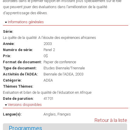
abordées dans le premier rapport en insistant plus spécialement sur le rôle
que peuvent jouer des évaluations dans l'amélioration de la qualité
d'apprentissage des élèves.
Masquer
Informations générales
Série:
La quête de la qualité: A l'écoute des expériences africaines
Année:
2003
Numéro de série:
Panel 2
Prix:
0$
Format de document:
Papier de conference
Type de document:
Etudes Biennale/Triennale
Activités de l'ADEA:
Biennale de l'ADEA, 2003
Catégorie:
ADEA
Thèmes Thèmes:
Evaluation et bilan de la qualité de l'éducation en Afrique
Date de parution:
41701
Masquer
Versions disponibles
Langue(s):
Anglais
Français
Retour à la liste
Programmes