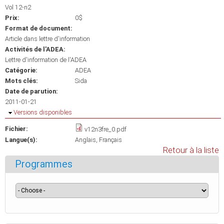
Vol 12-n2
Prix:
0$
Format de document:
Article dans lettre d'information
Activités de l'ADEA:
Lettre d'information de l'ADEA
Catégorie:
ADEA
Mots clés:
Sida
Date de parution:
2011-01-21
Masquer
Versions disponibles
Fichier:
v12n3fre_0.pdf
Langue(s):
Anglais
Français
Retour à la liste
Programmes