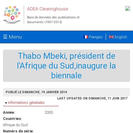
Aller au contenu principal
ADEA Clearinghouse
Base de données des publications et
documents (1991-2013)
☰ Menu
Français
English
Thabo Mbeki, président de
l'Afrique du Sud,inaugure la
biennale
PUBLIÉ LE DIMANCHE, 19 JANVIER 2014
LAST UPDATED ON DIMANCHE, 11 JUIN 2017
Masquer
Informations générales
Année:
2000
Countries:
Afrique du Sud
Numéro de série: