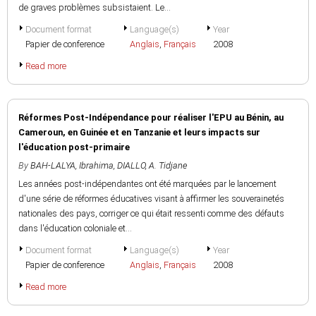
de graves problèmes subsistaient. Le...
Document format
Language(s)
Year
Papier de conference
Anglais
,
Français
2008
Read more
Réformes Post-Indépendance pour réaliser l'EPU au Bénin, au
Cameroun, en Guinée et en Tanzanie et leurs impacts sur
l'éducation post-primaire
By
BAH-LALYA, Ibrahima
,
DIALLO, A. Tidjane
Les années post-indépendantes ont été marquées par le lancement
d'une série de réformes éducatives visant à affirmer les souverainetés
nationales des pays, corriger ce qui était ressenti comme des défauts
dans l'éducation coloniale et...
Document format
Language(s)
Year
Papier de conference
Anglais
,
Français
2008
Read more