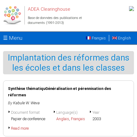
Aller au contenu principal
ADEA Clearinghouse
Base de données des publications et
documents (1991-2013)
☰ Menu
Français
English
Implantation des réformes dans
les écoles et dans les classes
Synthèse thématiquGénéralisation et pérennisation des
réformes
By
Kabule W. Weva
Document format
Language(s)
Year
Papier de conference
Anglais
,
Français
2003
Read more