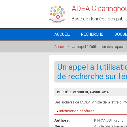
Aller au contenu principal
ADEA Clearingho
Base de données des publi
ACCUEIL
RECHERCHE
DOCU
Accueil
>
Un appel à l'utilisation des capacité
Un appel à l'utilisa
de recherche sur l'
PUBLIÉ LE VENDREDI, 4 AVRIL 2014
Des archives de l'ADEA: Article de la lettre d'i
Masquer
Informations générales
Authors:
KINYANJUI, Kabiru
Série:
Article phare:Préser