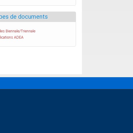
pes de documents
es Biennale/Triennale
lications ADEA