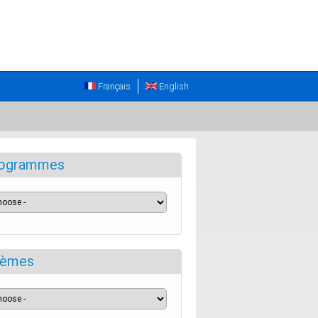
Français
English
ogrammes
èmes