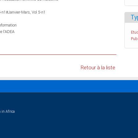
5-n1#Janvier-Mars, Vol 5-n1
Ty
information
de l'ADEA
Etud
Pub
Retour à la liste
 in Africa