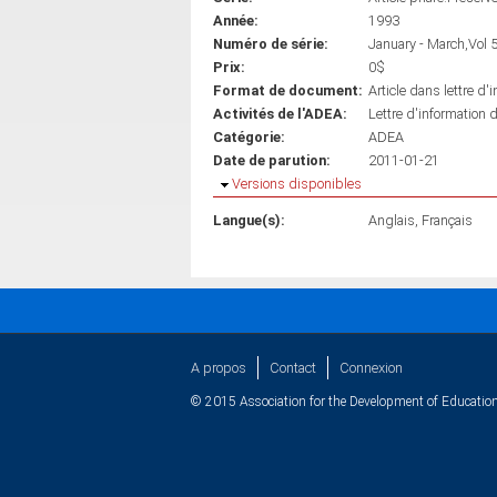
Année:
1993
Numéro de série:
January - March,Vol 
Prix:
0$
Format de document:
Article dans lettre d'
Activités de l'ADEA:
Lettre d'information 
Catégorie:
ADEA
Date de parution:
2011-01-21
Masquer
Versions disponibles
Langue(s):
Anglais
Français
A propos
Contact
Connexion
© 2015 Association for the Development of Education