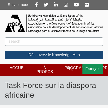
Follow
Suivez-nous
us
Rechercher
Rechercher
Découvrez le Knowledge Hub
ACCUEIL
À
PROGRAMMES
PR
English
Français
PROPOS
Task Force sur la diaspora
africaine