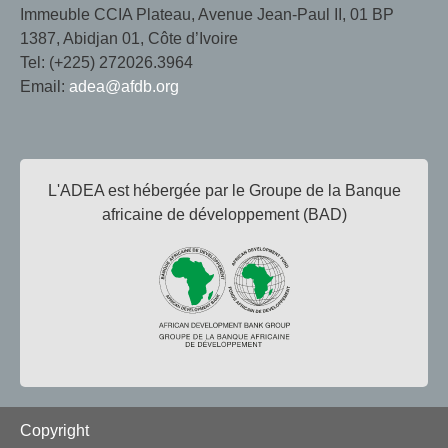
Immeuble CCIA Plateau, Avenue Jean-Paul II, 01 BP
1387, Abidjan 01, Côte d’Ivoire
Tel: (+225) 272026.3964
Email:
adea@afdb.org
L'ADEA est hébergée par le Groupe de la Banque
africaine de développement (BAD)
Footer
Copyright