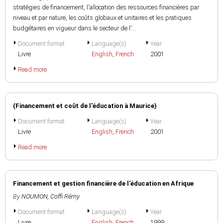
stratégies de financement, l'allocation des ressources financières par
niveau et par nature, les coûts globaux et unitaires et les pratiques
budgétaires en vigueur dans le secteur de l'...
Document format
Language(s)
Year
Livre
English
,
French
2001
Read more
(Financement et coût de l'éducation à Maurice)
Document format
Language(s)
Year
Livre
English
,
French
2001
Read more
Financement et gestion financière de l'éducation en Afrique
By
NOUMON, Coffi Rémy
Document format
Language(s)
Year
Livre
English
,
French
1999