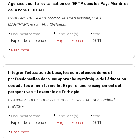
Agences pour la revitalisation de l'EFTP dans les Pays Membres
de la zone CEDEAO
By
NDONG-JATTA,Ann-Therese
,
ALIDOU,Hassana
,
HUOT-
MARCHAND,Hervé
,
JALLOW,Saidou
Document format
Language(s)
Year
Papier de conference
English
,
French
2011
Read more
Intégrer l'éducation de base, les compétences de vie et
professionnelles dans une approche systémique de l'éducation
des adultes et non formelle : Expériences, enseignements et
perspectives – l'exemple de l'Ethiopie
By
Katrin KOHLBECHER
,
Sonja BELETE
,
Ivon LABERGE
,
Gerhard
QUINCKE
Document format
Language(s)
Year
Papier de conference
English
,
French
2011
Read more