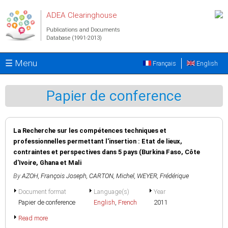
Skip to main content
ADEA Clearinghouse
Publications and Documents
Database (1991-2013)
☰ Menu
Français
English
Papier de conference
La Recherche sur les compétences techniques et
professionnelles permettant l'insertion : Etat de lieux,
contraintes et perspectives dans 5 pays (Burkina Faso, Côte
d'Ivoire, Ghana et Mali
By
AZOH, François Joseph
,
CARTON, Michel
,
WEYER, Frédérique
Document format
Language(s)
Year
Papier de conference
English
,
French
2011
Read more