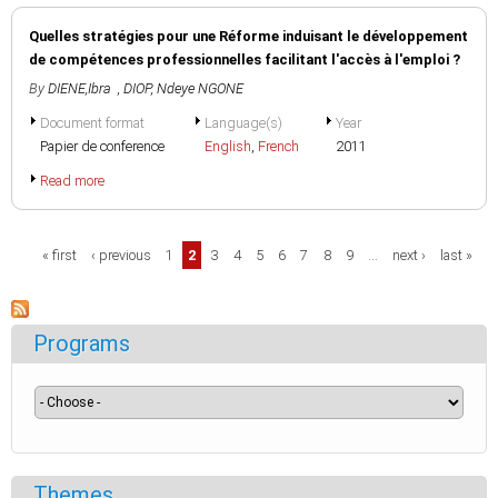
Quelles stratégies pour une Réforme induisant le développement
de compétences professionnelles facilitant l'accès à l'emploi ?
By
DIENE,Ibra
,
DIOP, Ndeye NGONE
Document format
Language(s)
Year
Papier de conference
English
,
French
2011
Read more
Pages
« first
‹ previous
1
2
3
4
5
6
7
8
9
…
next ›
last »
Programs
Themes