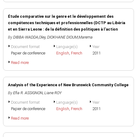
Étude comparative sur le genre et le développement des
compétences techniques et professionnelles (DCTP au Libéria
et en Sierra Leone : de la définition des politiques à l'action
By
DIBBA-WADDA,Oley
,
DIOKHANE DIOUM,Marema
Document format
Language(s)
Year
Papier de conference
English
,
French
2011
Read more
Analysis of the Experience of New Brunswick Community College
By
Efia R. ASSIGNON
,
Liane ROY
Document format
Language(s)
Year
Papier de conference
English
,
French
2011
Read more