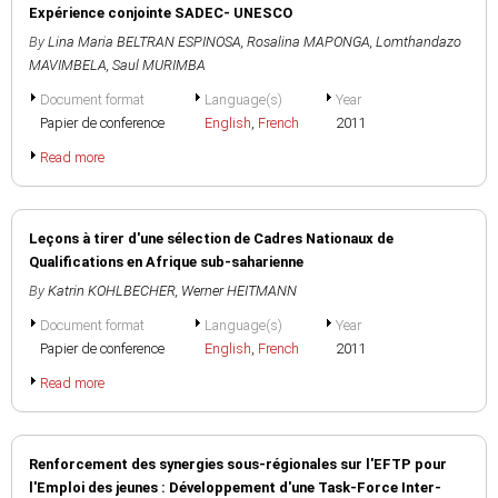
Expérience conjointe SADEC- UNESCO
By
Lina Maria BELTRAN ESPINOSA
,
Rosalina MAPONGA
,
Lomthandazo
MAVIMBELA
,
Saul MURIMBA
Document format
Language(s)
Year
Papier de conference
English
,
French
2011
Read more
Leçons à tirer d'une sélection de Cadres Nationaux de
Qualifications en Afrique sub-saharienne
By
Katrin KOHLBECHER
,
Werner HEITMANN
Document format
Language(s)
Year
Papier de conference
English
,
French
2011
Read more
Renforcement des synergies sous-régionales sur l'EFTP pour
l'Emploi des jeunes : Développement d'une Task-Force Inter-