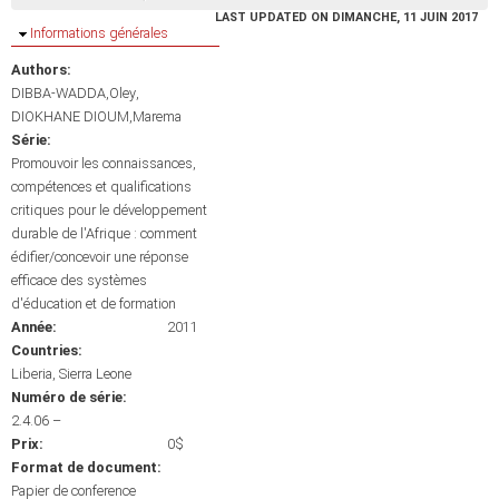
LAST UPDATED ON DIMANCHE, 11 JUIN 2017
Masquer
Informations générales
Authors:
DIBBA-WADDA,Oley
DIOKHANE DIOUM,Marema
Série:
Promouvoir les connaissances,
compétences et qualifications
critiques pour le développement
durable de l'Afrique : comment
édifier/concevoir une réponse
efficace des systèmes
d'éducation et de formation
Année:
2011
Countries:
Liberia
Sierra Leone
Numéro de série:
2.4.06 –
Prix:
0$
Format de document:
Papier de conference