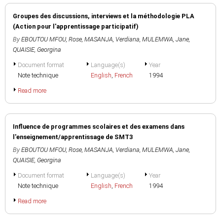
Groupes des discussions, interviews et la méthodologie PLA
(Action pour l'apprentissage participatif)
By
EBOUTOU MFOU, Rose
,
MASANJA, Verdiana
,
MULEMWA, Jane
,
QUAISIE, Georgina
Document format
Language(s)
Year
Note technique
English
,
French
1994
Read more
Influence de programmes scolaires et des examens dans
l'enseignement/apprentissage de SMT3
By
EBOUTOU MFOU, Rose
,
MASANJA, Verdiana
,
MULEMWA, Jane
,
QUAISIE, Georgina
Document format
Language(s)
Year
Note technique
English
,
French
1994
Read more