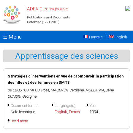
Skip to main content
ADEA Clearinghouse
Publications and Documents
Database (1991-2013)
☰ Menu
Français
English
Apprentissage des sciences
Stratégies d'interventions en vue de promouvoir la participation
des filles et des femmes en SMT3
By
EBOUTOU MFOU, Rose
,
MASANJA, Verdiana
,
MULEMWA, Jane
,
QUAISIE, Georgina
Document format
Language(s)
Year
Note technique
English
,
French
1994
Read more