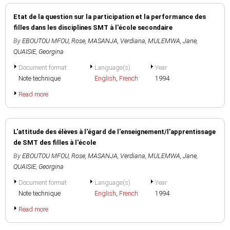
Etat de la question sur la participation et la performance des
filles dans les disciplines SMT à l'école secondaire
By
EBOUTOU MFOU, Rose
,
MASANJA, Verdiana
,
MULEMWA, Jane
,
QUAISIE, Georgina
Document format
Language(s)
Year
Note technique
English
,
French
1994
Read more
L'attitude des élèves à l'égard de l'enseignement/l'apprentissage
de SMT des filles à l'école
By
EBOUTOU MFOU, Rose
,
MASANJA, Verdiana
,
MULEMWA, Jane
,
QUAISIE, Georgina
Document format
Language(s)
Year
Note technique
English
,
French
1994
Read more