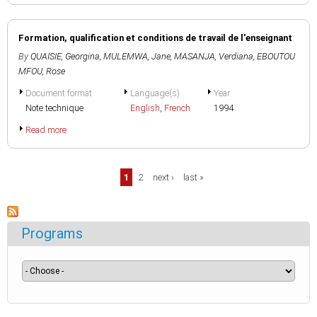
Formation, qualification et conditions de travail de l'enseignant
By
QUAISIE, Georgina
,
MULEMWA, Jane
,
MASANJA, Verdiana
,
EBOUTOU
MFOU, Rose
Document format
Language(s)
Year
Note technique
English
,
French
1994
Read more
Pages
1
2
next ›
last »
Programs