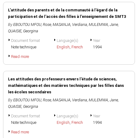
L'attitude des parents et de la communauté à l'égard de la
participation et de l'accès des filles à l'enseignement de SMT3
By
EBOUTOU MFOU, Rose
,
MASANJA, Verdiana
,
MULEMWA, Jane
,
QUAISIE, Georgina
Document format
Language(s)
Year
Note technique
English
,
French
1994
Read more
Les attitudes des professeurs envers l'étude de sciences,
mathématiques et des matières techniques par les filles dans
les écoles secondaires
By
EBOUTOU MFOU, Rose
,
MASANJA, Verdiana
,
MULEMWA, Jane
,
QUAISIE, Georgina
Document format
Language(s)
Year
Note technique
English
,
French
1994
Read more