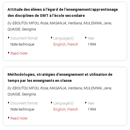
Attitude des élèves à l'égard de l'enseignement/apprentissage
des disciplines de SMT à l'école secondaire
By
EBOUTOU MFOU, Rose
,
MASANJA, Verdiana
,
MULEMWA, Jane
,
QUAISIE, Georgina
Document format
Language(s)
Year
Note technique
English
,
French
1994
Read more
Méthodologies, stratégies d'enseignement et utilisation de
temps par les enseignants en classe
By
EBOUTOU MFOU, Rose
,
MASANJA, Verdiana
,
MULEMWA, Jane
,
QUAISIE, Georgina
Document format
Language(s)
Year
Note technique
English
,
French
1994
Read more