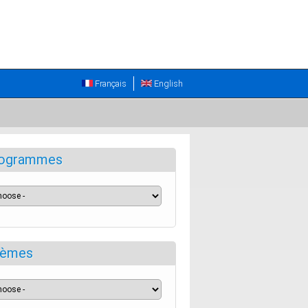
Français
English
ogrammes
èmes