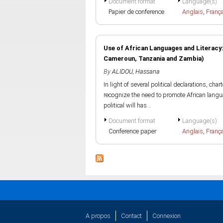
Document format
Language(s)
Papier de conference
Anglais
,
Franç
Use of African Languages and Literacy:
Cameroun, Tanzania and Zambia)
By
ALIDOU, Hassana
In light of several political declarations, cha
recognize the need to promote African langua
political will has...
Document format
Language(s)
Conference paper
Anglais
,
Franç
A propos
Contact
Connexion