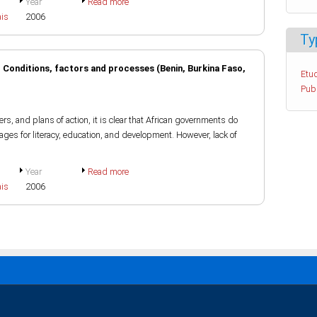
Year
Read more
ais
2006
Ty
 Conditions, factors and processes (Benin, Burkina Faso,
Etud
Pub
rters, and plans of action, it is clear that African governments do
ges for literacy, education, and development. However, lack of
Year
Read more
ais
2006