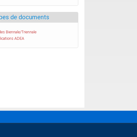
pes de documents
es Biennale/Triennale
lications ADEA