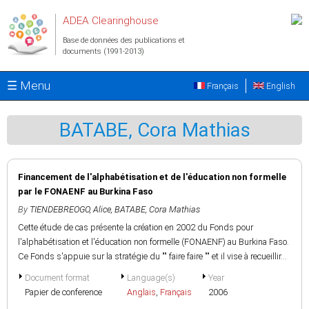
Aller au contenu principal
ADEA Clearinghouse
Base de données des publications et
documents (1991-2013)
☰ Menu
Français
English
BATABE, Cora Mathias
Financement de l'alphabétisation et de l'éducation non formelle
par le FONAENF au Burkina Faso
By
TIENDEBREOGO, Alice
,
BATABE, Cora Mathias
Cette étude de cas présente la création en 2002 du Fonds pour
l'alphabétisation et l'éducation non formelle (FONAENF) au Burkina Faso.
Ce Fonds s'appuie sur la stratégie du "" faire faire "" et il vise à recueillir...
Document format
Language(s)
Year
Papier de conference
Anglais
,
Français
2006