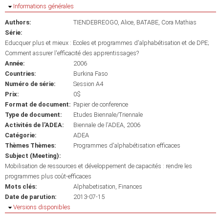
Masquer
Informations générales
Authors:
TIENDEBREOGO, Alice
BATABE, Cora Mathias
Série:
Educquer plus et mieux : Ecoles et programmes d'alphabétisation et de DPE;
Comment assurer l'efficacité des apprentissages?
Année:
2006
Countries:
Burkina Faso
Numéro de série:
Session A4
Prix:
0$
Format de document:
Papier de conference
Type de document:
Etudes Biennale/Triennale
Activités de l'ADEA:
Biennale de l'ADEA, 2006
Catégorie:
ADEA
Thèmes Thèmes:
Programmes d'alphabétisation efficaces
Subject (Meeting):
Mobilisation de ressources et développement de capacités : rendre les
programmes plus coût-efficaces
Mots clés:
Alphabetisation
Finances
Date de parution:
2013-07-15
Masquer
Versions disponibles