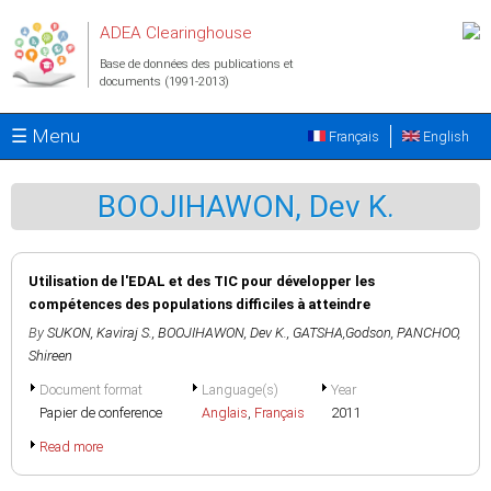
Aller au contenu principal
ADEA Clearinghouse
Base de données des publications et
documents (1991-2013)
☰ Menu
Français
English
BOOJIHAWON, Dev K.
Utilisation de l'EDAL et des TIC pour développer les
compétences des populations difficiles à atteindre
By
SUKON, Kaviraj S.
,
BOOJIHAWON, Dev K.
,
GATSHA,Godson
,
PANCHOO,
Shireen
Document format
Language(s)
Year
Papier de conference
Anglais
,
Français
2011
Read more