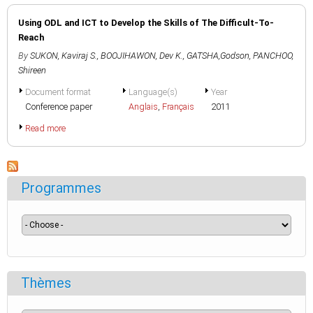
Using ODL and ICT to Develop the Skills of The Difficult-To-
Reach
By
SUKON, Kaviraj S.
,
BOOJIHAWON, Dev K.
,
GATSHA,Godson
,
PANCHOO,
Shireen
Document format
Language(s)
Year
Conference paper
Anglais
,
Français
2011
Read more
Programmes
Thèmes