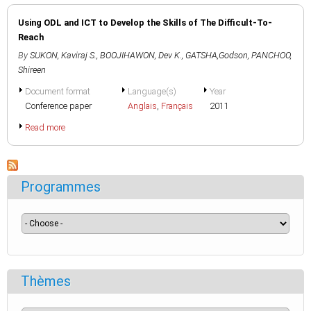
Using ODL and ICT to Develop the Skills of The Difficult-To-
Reach
By
SUKON, Kaviraj S.
,
BOOJIHAWON, Dev K.
,
GATSHA,Godson
,
PANCHOO,
Shireen
Document format
Language(s)
Year
Conference paper
Anglais
,
Français
2011
Read more
Programmes
Thèmes