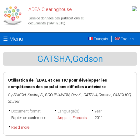
Aller au contenu principal
ADEA Clearinghouse
Base de données des publications et
documents (1991-2013)
☰ Menu
Français
English
GATSHA,Godson
Utilisation de l'EDAL et des TIC pour développer les
compétences des populations difficiles à atteindre
By
SUKON, Kaviraj S.
,
BOOJIHAWON, Dev K.
,
GATSHA,Godson
,
PANCHOO,
Shireen
Document format
Language(s)
Year
Papier de conference
Anglais
,
Français
2011
Read more