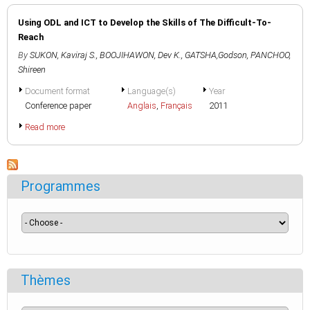
Using ODL and ICT to Develop the Skills of The Difficult-To-
Reach
By
SUKON, Kaviraj S.
,
BOOJIHAWON, Dev K.
,
GATSHA,Godson
,
PANCHOO,
Shireen
Document format
Language(s)
Year
Conference paper
Anglais
,
Français
2011
Read more
Programmes
Thèmes