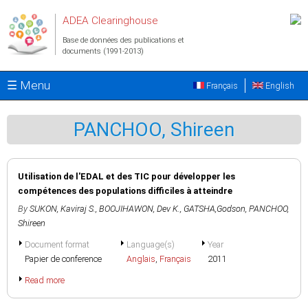
Aller au contenu principal
ADEA Clearinghouse
Base de données des publications et
documents (1991-2013)
☰ Menu
Français
English
PANCHOO, Shireen
Utilisation de l'EDAL et des TIC pour développer les
compétences des populations difficiles à atteindre
By
SUKON, Kaviraj S.
,
BOOJIHAWON, Dev K.
,
GATSHA,Godson
,
PANCHOO,
Shireen
Document format
Language(s)
Year
Papier de conference
Anglais
,
Français
2011
Read more