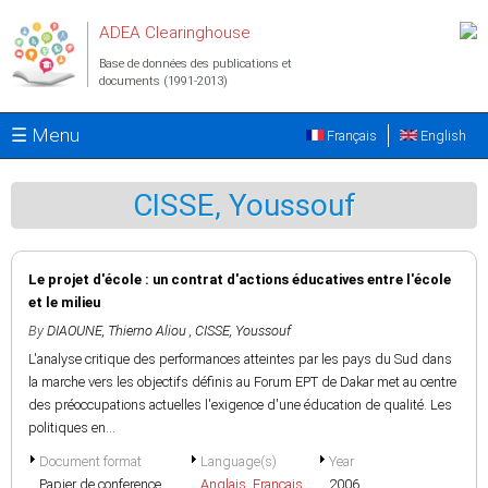
Aller au contenu principal
ADEA Clearinghouse
Base de données des publications et
documents (1991-2013)
☰ Menu
Français
English
CISSE, Youssouf
Le projet d'école : un contrat d'actions éducatives entre l'école
et le milieu
By
DIAOUNE, Thierno Aliou
,
CISSE, Youssouf
L'analyse critique des performances atteintes par les pays du Sud dans
la marche vers les objectifs définis au Forum EPT de Dakar met au centre
des préoccupations actuelles l'exigence d'une éducation de qualité. Les
politiques en...
Document format
Language(s)
Year
Papier de conference
Anglais
,
Français
2006