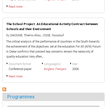
Read more
The School Project: An Educational Activity Contract between
Schools and their Environment
By
DIAOUNE, Thierno Aliou
,
CISSE, Youssouf
The critical analysis of the performance of countries in the South towards
the achievement of the objectives set at the education For All (AFA) Forum
in Dakar confirms that present key concerns remain the necessity of
quality education.Very often,...
Document format
Language(s)
Year
Conference paper
Anglais
,
Français
2006
Read more
Programmes