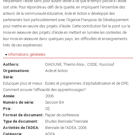
fréquentant l'école sans pour autant veiller à ce que le temps passé à l'école
soit utile. Pour répondre au défi de la qualité, en impliquant l'ensemble des
acteurs de la communauté éducative, Aide et Action a développé des
partenariats tout particulièrement avec l'Agence Française de Développement
pour mettre en oeuvre des projets d'école. Cette contribution fait le point sur la
mise en oeoeuvre des projets d'école en mettant en lumière les contextes de
leur mise en oeoeuvre dans quelques pays, les difficultés et enseignements
tirés de ces expériences.
Masquer
Informations générales
Authors:
DIAOUNE, Thierno Aliou
CISSE, Youssouf
Organisations:
Aide et Action
Série:
Educquer plus et mieux : Ecoles et programmes d'alphabétisation et de DPE;
Comment assurer l'efficacité des apprentissages?
Année:
2006
Numéro de série:
Session B4
Prix:
0$
Format de document:
Papier de conference
Type de document:
Etudes Biennale/Triennale
Activités de l'ADEA:
Biennale de l'ADEA, 2006
Catégorie:
ADEA