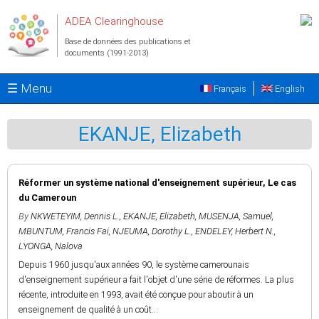
Aller au contenu principal
ADEA Clearinghouse
Base de données des publications et
documents (1991-2013)
☰ Menu
Français
English
EKANJE, Elizabeth
Réformer un système national d'enseignement supérieur, Le cas
du Cameroun
By
NKWETEYIM, Dennis L.
,
EKANJE, Elizabeth
,
MUSENJA, Samuel
,
MBUNTUM, Francis Fai
,
NJEUMA, Dorothy L.
,
ENDELEY, Herbert N.
,
LYONGA, Nalova
Depuis 1960 jusqu'aux années 90, le système camerounais
d'enseignement supérieur a fait l'objet d'une série de réformes. La plus
récente, introduite en 1993, avait été conçue pour aboutir à un
enseignement de qualité à un coût...