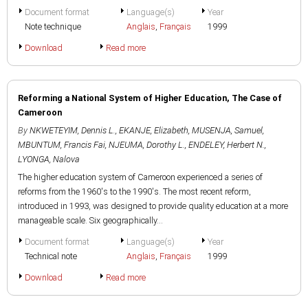
Document format
Language(s)
Year
Note technique
Anglais
,
Français
1999
Download
Read more
Reforming a National System of Higher Education, The Case of
Cameroon
By
NKWETEYIM, Dennis L.
,
EKANJE, Elizabeth
,
MUSENJA, Samuel
,
MBUNTUM, Francis Fai
,
NJEUMA, Dorothy L.
,
ENDELEY, Herbert N.
,
LYONGA, Nalova
The higher education system of Cameroon experienced a series of
reforms from the 1960's to the 1990's. The most recent reform,
introduced in 1993, was designed to provide quality education at a more
manageable scale. Six geographically...
Document format
Language(s)
Year
Technical note
Anglais
,
Français
1999
Download
Read more